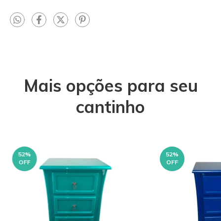
Mais opções para seu
cantinho
52
%
52
%
OFF
OFF