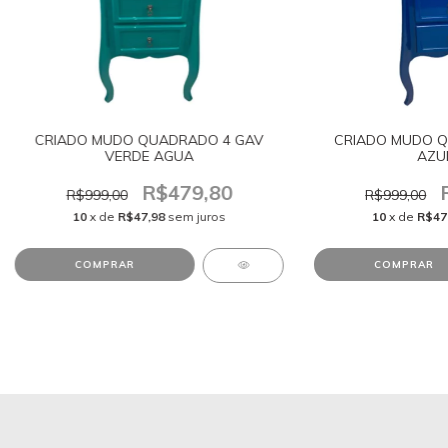
CRIADO MUDO QUADRADO 4 GAV
CRIADO MUDO Q
VERDE AGUA
AZUL
R$479,80
R$999,00
R$999,00
10
x de
R$47,98
sem juros
10
x de
R$47