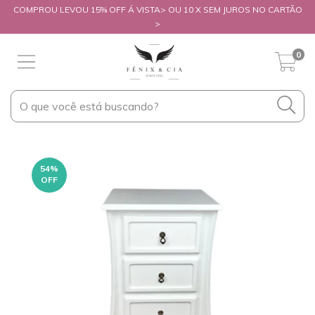
COMPROU LEVOU 15% OFF Á VISTA> OU 10 X SEM JUROS NO CARTÃO
>
0
54
%
OFF