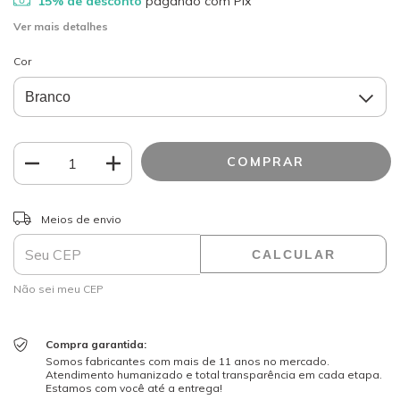
15% de desconto
pagando com Pix
Ver mais detalhes
Cor
ALTERAR CEP
Entregas para o CEP:
Meios de envio
CALCULAR
Não sei meu CEP
Compra garantida:
Somos fabricantes com mais de 11 anos no mercado.
Atendimento humanizado e total transparência em cada etapa.
Estamos com você até a entrega!